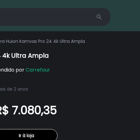
Search
ora Huion Kamvas Pro 24 4k Ultra Ampla
 4k Ultra Ampla
endido por
Carrefour
is de 2 anos
R$ 7.080,35
Ir à loja