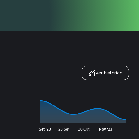
Ver histórico
Set '23
20 Set
10 Out
Nov '23