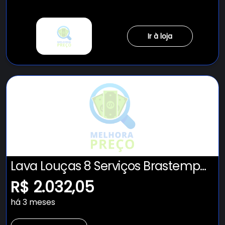
Ir à loja
Lava Louças 8 Serviços Brastemp
Cinza - BLF08BS
R$ 2.032,05
há 3 meses