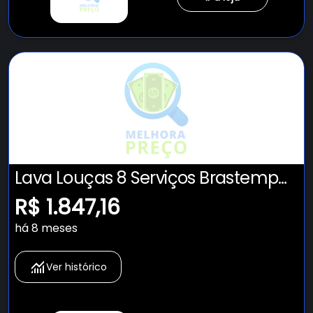
Lava Louças 8 Serviços Brastemp
Cinza BLF08BS - 110V
R$ 1.847,16
há 8 meses
Ver histórico