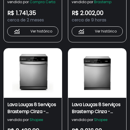
BLF08BS
BLF08BS
vendido por
Compra Certa
vendido por
Brastemp
R$ 1.741,35
R$ 2.002,00
cerca de 2 meses
cerca de 9 horas
Ver histórico
Ver histórico
Lava Louças 8 Serviços
Lava Louças 8 Serviços
Brastemp Cinza -
Brastemp Cinza -
BLF08BS 220V
BLF08BS
vendido por
Shopee
vendido por
Shopee