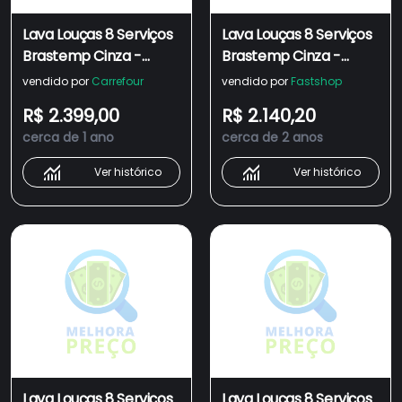
Lava Louças 8 Serviços
Lava Louças 8 Serviços
Brastemp Cinza -
Brastemp Cinza -
Blf08bs 220v
BLF08BS
vendido por
Carrefour
vendido por
Fastshop
R$ 2.399,00
R$ 2.140,20
cerca de 1 ano
cerca de 2 anos
Ver histórico
Ver histórico
Lava Louças 8 Serviços
Lava Louças 8 Serviços