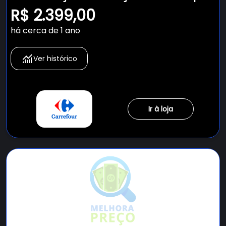
Cinza - Blf08bs 220v
R$ 2.399,00
há cerca de 1 ano
Ver histórico
Ir à loja