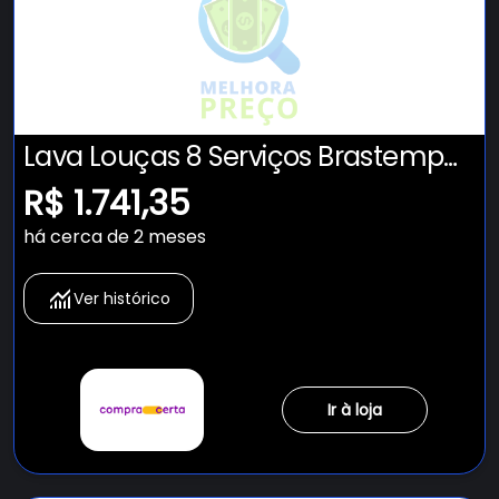
Lava Louças 8 Serviços Brastemp
Cinza - BLF08BS
R$ 1.741,35
há cerca de 2 meses
Ver histórico
Ir à loja