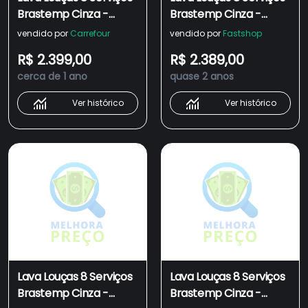
Brastemp Cinza -
Brastemp Cinza -
Blf08bs 110v
BLF08BS 220
vendido por
Carrefour
vendido por
Fastshop
R$ 2.399,00
R$ 2.389,00
cerca de 1 ano
quase 2 anos
Ver histórico
Ver histórico
Lava Louças 8 Serviços
Lava Louças 8 Serviços
Brastemp Cinza -
Brastemp Cinza -