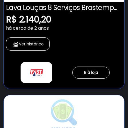
Lava Louças 8 Serviços Brastemp
Cinza - BLF08BS
R$ 2.140,20
há cerca de 2 anos
Ver histórico
Ir à loja