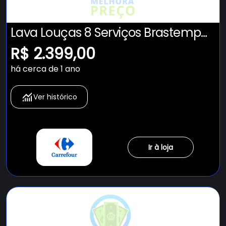
Lava Louças 8 Serviços Brastemp
Cinza - Blf08bs 110v
R$ 2.399,00
há cerca de 1 ano
Ver histórico
Ir à loja