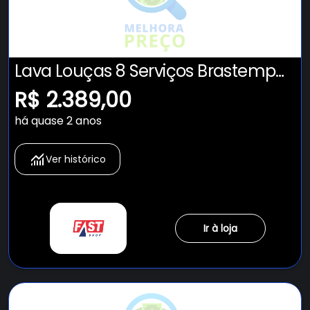
Lava Louças 8 Serviços Brastemp
Cinza - BLF08BS 220
R$ 2.389,00
há quase 2 anos
Ver histórico
Ir à loja