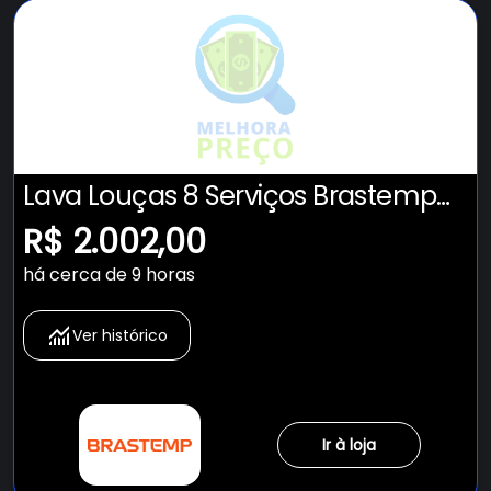
Lava Louças 8 Serviços Brastemp
Cinza - BLF08BS
R$ 2.002,00
há cerca de 9 horas
Ver histórico
Ir à loja