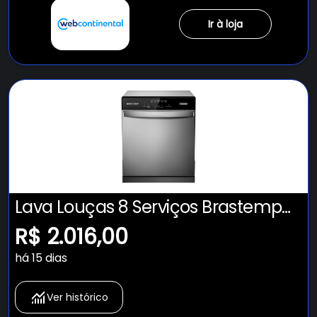
Ir à loja
Lava Louças 8 Serviços Brastemp
Cinza - BLF08BS
R$ 2.016,00
há 15 dias
Ver histórico