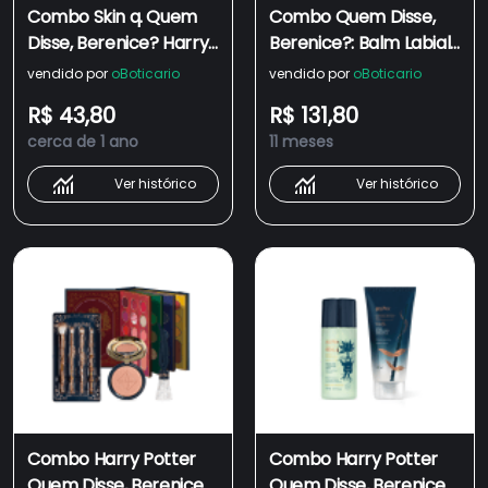
Combo Skin q. Quem
Combo Quem Disse,
Disse, Berenice? Harry
Berenice?: Balm Labial
Potter: Água Micelar
Marrom Harry Potter
vendido por
oBoticario
vendido por
oBoticario
110ml + Gel de Limpeza
3,2g + Máscara de
R$ 43,80
R$ 131,80
Facial 2 em 1 100g
Cílios Big Bang10g
cerca de 1 ano
11 meses
Ver histórico
Ver histórico
Combo Harry Potter
Combo Harry Potter
Quem Disse, Berenice?
Quem Disse, Berenice?: