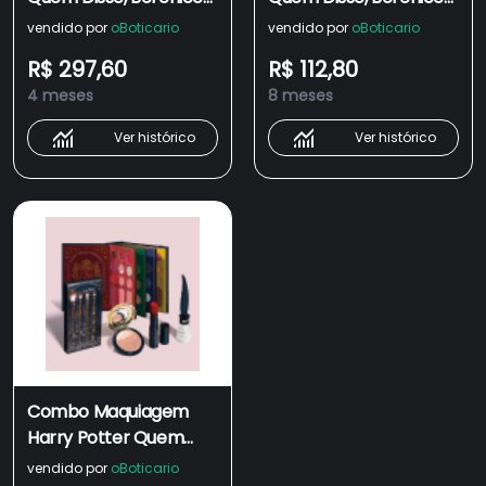
(4 itens)
Loção Iluminadora
vendido por
oBoticario
vendido por
oBoticario
Corporal 180ml +
R$ 297,60
R$ 112,80
Hidratante Iluminador
4 meses
8 meses
Facial 110ml
Ver histórico
Ver histórico
Combo Maquiagem
Harry Potter Quem
Disse, Berenice? (5
vendido por
oBoticario