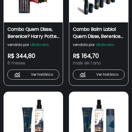
Combo Quem Disse,
Combo Balm Labial
Berenice? Harry Potter:
Quem Disse, Berenice?
Paleta Mufituncional
Harry Potter (3 itens)
vendido por
oBoticario
vendido por
oBoticario
54g + Kit Pincéis
R$ 344,80
R$ 164,70
6 meses
mais de 1 ano
Ver histórico
Ver histórico