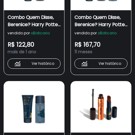
Combo Quem Disse,
Combo Quem Disse,
Berenice? Harry Potter:
Berenice? Harry Potter:
Body Splash 200ml +
Gel de Limpeza Facial 2
vendido por
oBoticario
vendido por
oBoticario
Gel de Limpeza 2 em 1
em 1 100g + Água
R$ 122,80
R$ 167,70
100g
Micelar 110ml + Body
mais de 1 ano
11 meses
Splash 200ml
Ver histórico
Ver histórico