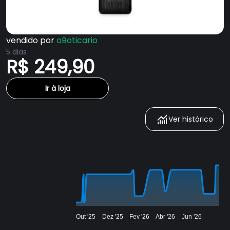
vendido por
oBoticario
5 dias
R$ 249,90
Ir à loja
Ver histórico
Out '25
Dez '25
Fev '26
Abr '26
Jun '26