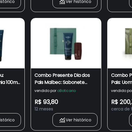
istórico
Ver histórico
u:
Combo Presente Dia dos
Combo Pr
ia 100ml
Pais Malbec: Sabonete
Pais: Uom
 250g
Líquido 250g + Desodorante
Desodora
vendido por
oBoticario
vendido po
Antitranspirante 55ml +
+ Shower
R$ 93,80
R$ 200,
Caixa de Presente
250g
12 meses
cerca de 
istórico
Ver histórico