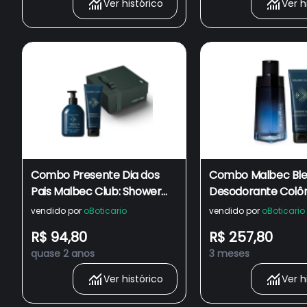
Ver histórico
Ver h
Combo Presente Dia dos
Combo Malbec Ble
Pais Malbec Club: Shower
Desodorante Colôn
Gel 250g + Hidratante
+ Shower Gel Club
vendido por
oBoticario
vendido por
oBoticario
200ml + Caixa de Presente
R$ 94,80
R$ 257,80
quase 2 anos
3 meses
Ver histórico
Ver h