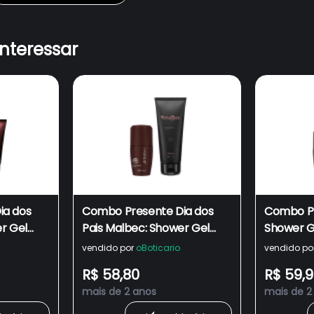
interessar
ia dos
Combo Presente Dia dos
Combo Pr
r Gel
Pais Malbec: Shower Gel
Shower G
ente
Malbec Black 200g +
250g + D
vendido por
oBoticario
vendido po
Desodorante Roll-on
Malbec 
R$ 58,80
R$ 59,
Malbec 55ml
mais de 2 anos
mais de 2