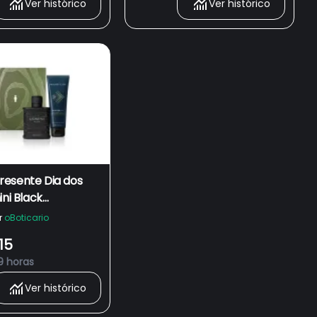
Ver histórico
Ver histórico
esente Dia dos
ini Black
nte Colônia 100ml
r
oBoticario
 Gel Malbec Club
15
9 horas
Ver histórico