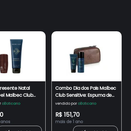
esente Natal
Combo Dia dos Pais Malbec
el Malbec Club
Club Sensitive: Espuma de
esodorante Roll-on
Barbear 190g + Balm Pós-
r
oBoticario
vendido por
oBoticario
55ml
Barba 100g + Nécessaire
90
R$ 151,70
 anos
mais de 1 ano