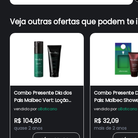
Veja outras ofertas que podem te 
Combo Presente Dia dos
Combo Presente D
Pais Malbec Vert: Loção
Pais: Malbec Showe
Hidratante 200ml + Body
75g + Cartão-Pres
vendido por
oBoticario
vendido por
oBoticario
Spray 100ml
R$ 104,80
R$ 32,09
quase 2 anos
mais de 2 anos