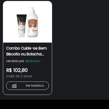
Combo Cuide-se Bem
Biscoito ou Bolacha:
Loção Hidratante
vendido por
oBoticario
Corporal 400ml +
R$ 102,80
Sabonete Líquido 150ml
mais de 2 anos
Ver histórico