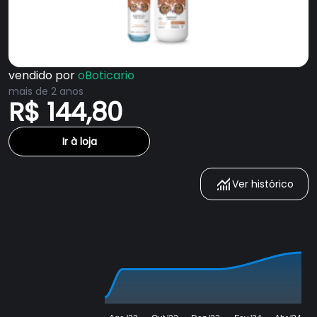
vendido por
oBoticario
mais de 2 anos
R$ 144,80
Ir à loja
Ver histórico