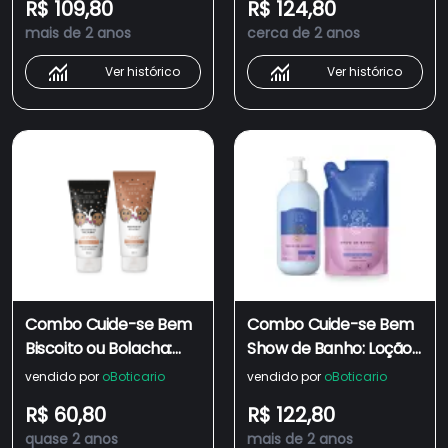
R$ 109,80
R$ 124,80
Splash 200ml
mais de 2 anos
cerca de 2 anos
Ver histórico
Ver histórico
Combo Cuide-se Bem
Combo Cuide-se Bem
Biscoito ou Bolacha:
Show de Banho: Loção
Loção Hidratante
Hidratante Corporal
vendido por
oBoticario
vendido por
oBoticario
Corporal 200ml +
400ml + Refil 350ml
R$ 60,80
R$ 122,80
Sabonete Líquido 150ml
quase 2 anos
mais de 2 anos