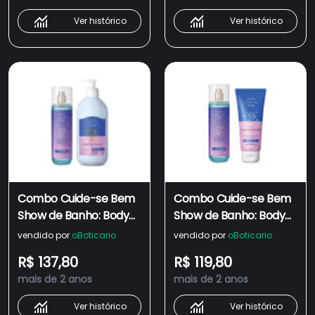
Ver histórico
Ver histórico
Combo Cuide-se Bem
Combo Cuide-se Bem
Show de Banho: Body
Show de Banho: Body
Splash Desodorante
Splash Desodorante
vendido por
oBoticario
vendido por
oBoticario
Colônia 200ml + Loção
Colônia 200ml + Loção
R$ 137,80
R$ 119,80
Hidratante Corporal
Hidratante Corporal
mais de 2 anos
mais de 2 anos
400ml
200ml
Ver histórico
Ver histórico