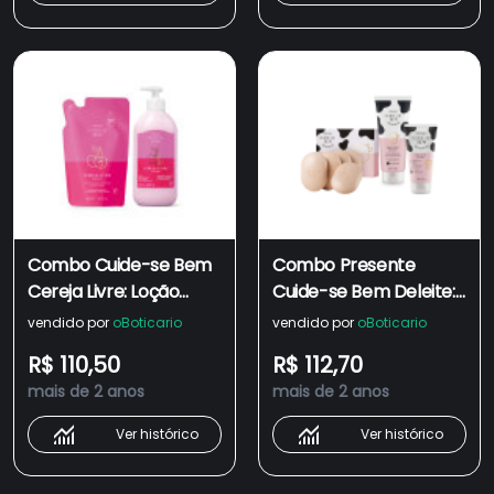
Combo Cuide-se Bem
Combo Presente
Cereja Livre: Loção
Cuide-se Bem Deleite:
Hidratante Corporal
Loção Corporal 200ml
vendido por
oBoticario
vendido por
oBoticario
400ml + Refil Loção
+ Hidratante para
R$ 110,50
R$ 112,70
Hidratante 350ml
Mãos 50g + Sabonete
mais de 2 anos
mais de 2 anos
em Barra 80g
Ver histórico
Ver histórico