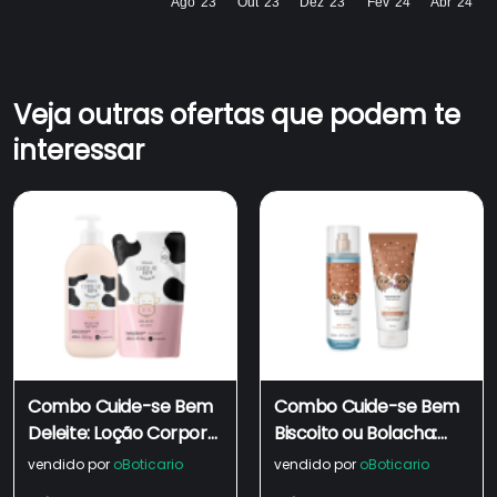
Ago '23
Out '23
Dez '23
Fev '24
Abr '24
Veja outras ofertas que podem te
interessar
Combo Cuide-se Bem
Combo Cuide-se Bem
Deleite: Loção Corporal
Biscoito ou Bolacha:
Hidratante 400ml +
Loção Hidratante
vendido por
oBoticario
vendido por
oBoticario
Refil 400ml
Corporal 200ml + Body