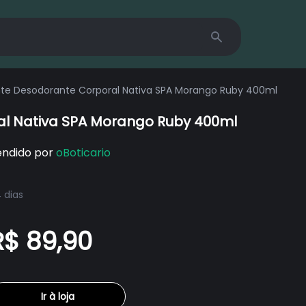
Search
nte Desodorante Corporal Nativa SPA Morango Ruby 400ml
al Nativa SPA Morango Ruby 400ml
endido por
oBoticario
 dias
R$ 89,90
Ir à loja