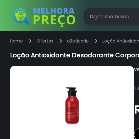
Home
Ofertas
oBoticario
Loção Antioxida
Loção Antioxidante Desodorante Corpor
v
24